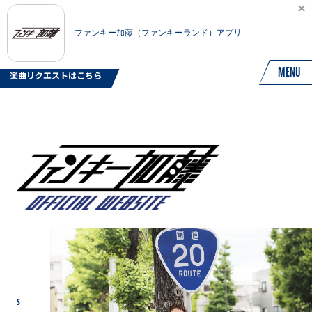
ファンキー加藤（ファンキーランド）アプリ
MENU
楽曲リクエストはこちら
s